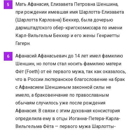
Мать Афанасия, Елизавета Петровна Шеншина,
при рождении имевшая имя Шарлотта-Елизавета
(Шарлотта Карловна) Беккер, была дочерью
дармштадтского обер-кригскомиссара по имени
Карл-Вильгельм Беккер и его жены Генриетты
Гагерн.
Афанасий Афанасьевич до 14 лет имел фамилию
Шеншин, но потом стал носить фамилию матери
Фёт (Foeth) от её первого мужа, так как оказалось,
что в России лютеранское благословение на брак
с Афанасием Шеншиным законной силы не
имело, а браковенчание по православным
обычаям случилось уже после рождения
Афанасия. В связи с этим духовная консистория
определила ему в отцы Иоганна-Петера-Карла-
Вильгельма Фёта — первого мужа Шарлотты-