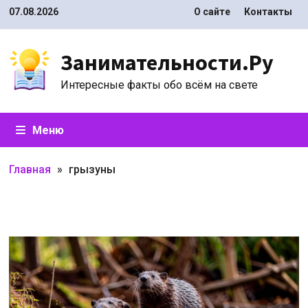
Перейти
07.08.2026
О сайте
Контакты
к
содержимому
Занимательности.Ру
Интересные факты обо всём на свете
Меню
Главная
»
грызуны