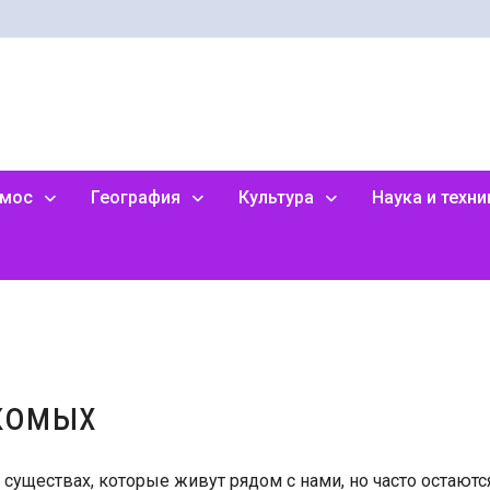
смос
География
Культура
Наука и техни
комых
существах, которые живут рядом с нами, но часто остаютс