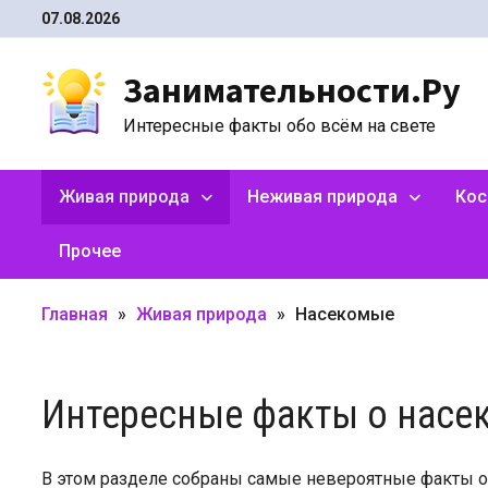
Перейти
07.08.2026
к
содержимому
Занимательности.Ру
Интересные факты обо всём на свете
Живая природа
Неживая природа
Ко
Прочее
Главная
»
Живая природа
»
Насекомые
Интересные факты о насе
В этом разделе собраны самые невероятные факты о 