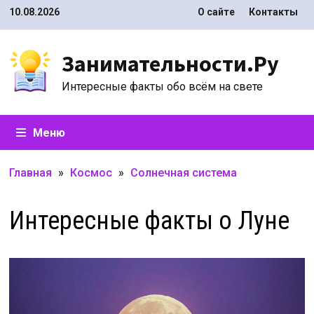
Перейти
10.08.2026
О сайте
Контакты
к
содержимому
Занимательности.Ру
Интересные факты обо всём на свете
Меню
Главная
»
Космос
»
Солнечная система
Интересные факты о Луне