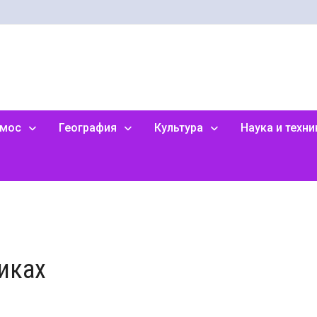
смос
География
Культура
Наука и техни
иках