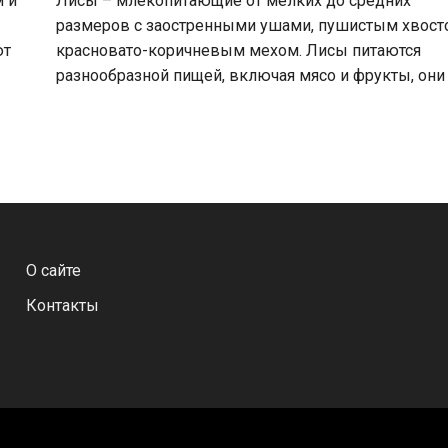
 и
Лисы – млекопитающие от мелких до средних
,
размеров с заостренными ушами, пушистым хвост
ют
красновато-коричневым мехом. Лисы питаются
разнообразной пищей, включая мясо и фрукты, они
О сайте
Контакты