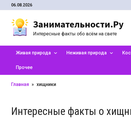
Перейти
06.08.2026
к
содержимому
Занимательности.Ру
Интересные факты обо всём на свете
Живая природа
Неживая природа
Ко
Прочее
Главная
»
хищники
Интересные факты о хищн