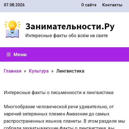
Перейти
07.08.2026
О сайте
Контакты
к
содержимому
Занимательности.Ру
Интересные факты обо всём на свете
Меню
Главная
»
Культура
»
Лингвистика
Интересные факты о письменности и лингвистике
Многообразие человеческой речи удивительно, от
наречий затерянных племен Амазонии до самых
распространенных языков планеты. В этом разделе мы
собрали захватывающие факты о лингвистике: вы