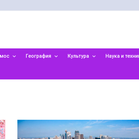
смос
География
Культура
Наука и техни