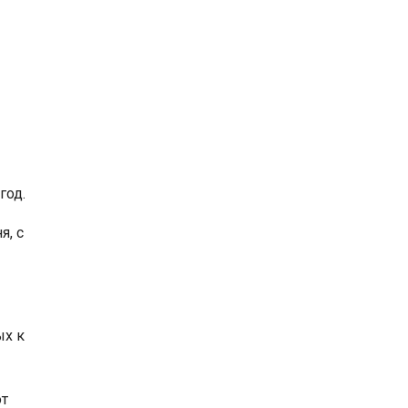
год.
я, с
ых к
от