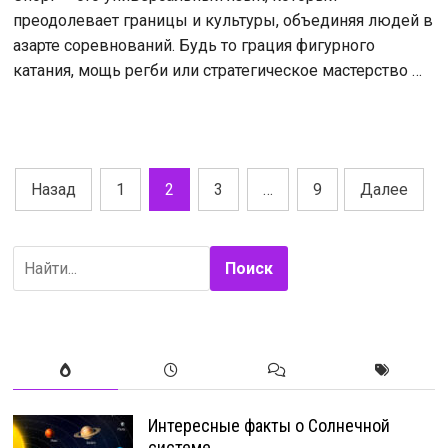
преодолевает границы и культуры, объединяя людей в
азарте соревнований. Будь то грация фигурного
катания, мощь регби или стратегическое мастерство …
Пагинация
Назад
1
2
3
…
9
Далее
записей
Поиск
Интересные факты о Солнечной
системе