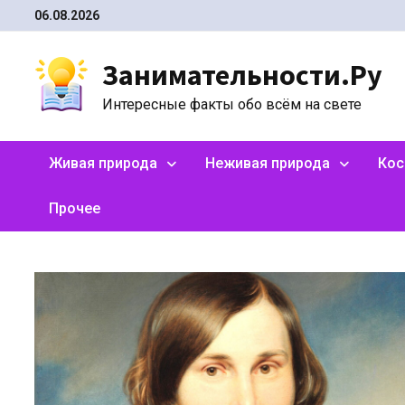
Перейти
06.08.2026
к
содержимому
Занимательности.Ру
Интересные факты обо всём на свете
Живая природа
Неживая природа
Ко
Прочее