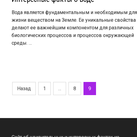
Вода является фундаментальным и необходимым дл
жизни веществом на Земле. Ее уникальные свойства
делают ее важнейшим компонентом для различных
биологических процессов и процессов окружающей
среды. …
Пагинация
Назад
1
…
8
9
записей