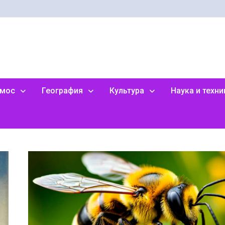
смос
География
Культура
Наука и техни