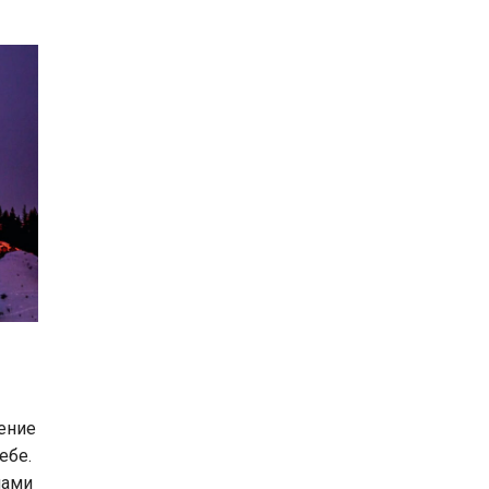
ение
ебе.
нами