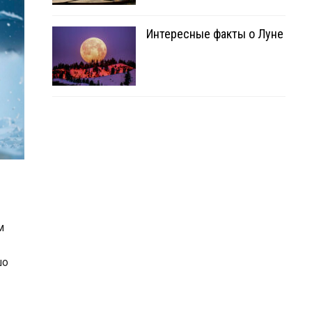
Интересные факты о Луне
м
шо